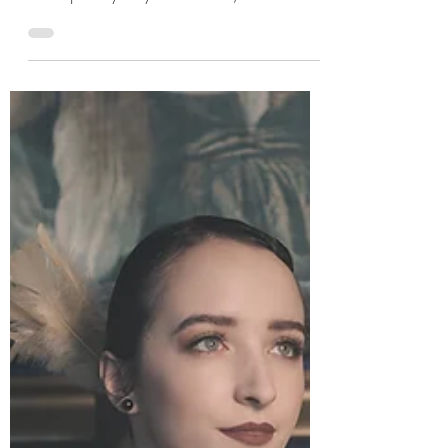
La Bella na Srazu patinovek a bastlů v
Hradčanech. Jednu trochu upršenou sobotu v
červnu jsme vyrazily na netradiční, zato
naprosto...